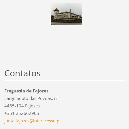
Contatos
Freguesia de Fajozes
Largo Souto das Póvoas, nº 1
4485-104 Fajozes
+351 252662905
junta.fa
jozes@in
teracess
o.pt